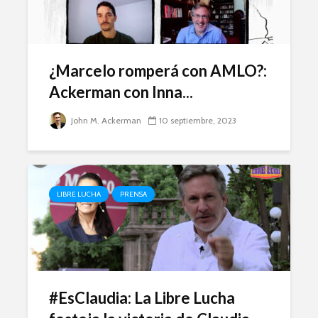
¿Marcelo romperá con AMLO?:
Ackerman con Inna...
John M. Ackerman
10 septiembre, 2023
LIBRE LUCHA
PRENSA
#EsClaudia: La Libre Lucha