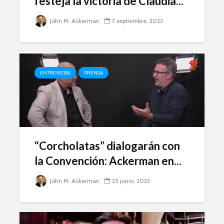
festeja la victoria de Claudia...
John M. Ackerman
7 septiembre, 2023
ENTREVISTAS
PRENSA
“Corcholatas” dialogarán con
la Convención: Ackerman en...
John M. Ackerman
25 junio, 2023