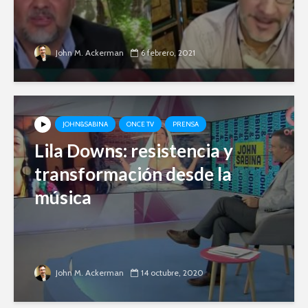
John M. Ackerman
6 febrero, 2021
JOHN&SABINA
ONCE TV
PRENSA
Lila Downs: resistencia y
transformación desde la
música
John M. Ackerman
14 octubre, 2020