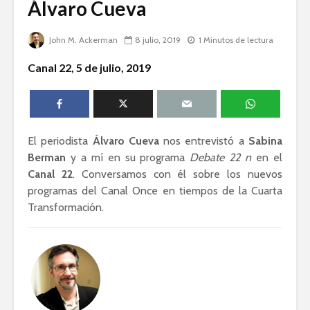
Álvaro Cueva
humanid
Esthela Sotelo: La
John M. Ackerman
8 julio, 2019
1 Minutos de lectura
UAM en
Dolores 
movimiento
Saravia: 
Canal 22, 5 de julio, 2019
sociedad
Guillermo Arriaga:
derechos
Novelista desde el
alma.
Silvana R
Genocidio
teología p
El periodista
Álvaro Cueva
nos entrevistó a
Sabina
descoloni
Berman
y a mí en su programa
Debate 22 n
en el
Canal 22
. Conversamos con él sobre los nuevos
programas del Canal Once en tiempos de la Cuarta
Transformación.
Académicos contra
Riqueza y
la 4T
derecho a
Debate entre John
La reunió