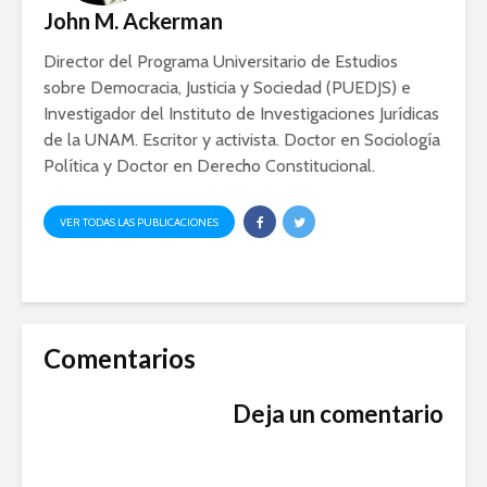
John M. Ackerman
Ackerman y Javier
AMLO es u
Lozano con Julio
estratégic
Director del Programa Universitario de Estudios
Astillero
razón sob
política
sobre Democracia, Justicia y Sociedad (PUEDJS) e
La cumbre AMLO-
Investigador del Instituto de Investigaciones Jurídicas
Trump
El berrinc
de la UNAM. Escritor y activista. Doctor en Sociología
Germán
Política y Doctor en Derecho Constitucional.
VER TODAS LAS PUBLICACIONES
Comentarios
Deja un comentario