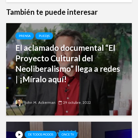
También te puede interesar
PRENSA
PUEDJS
El aclamado documental “El
Proyecto Cultural del
Neoliberalismo” llega a redes
| ¡Míralo aquí!
John M. Ackerman
29 octubre, 2022
DE TODOS MODOS
ONCE TV