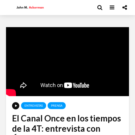
ENTREVISTAS
PRENSA
El Canal Once en los tiempos
Moisés Garduño:
David Har
de la 4T: entrevista con
Irán y el futuro del
Capitalism
mundo
y el futur