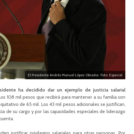
El Presidente Andrés Manuel López Obrador. Foto: Especial
sidente ha decidido dar un ejemplo de justicia salarial
os 108 mil pesos que recibirá para mantener a su familia son
itativo de 65 mil. Los 43 mil pesos adicionales se justifican,
cia de su cargo y por las capacidades especiales de liderazgo
cuenta.
 justificar privilegios salariales para otras personas. Por