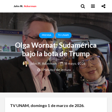
PRENSA
TV UNAM
Olga Wornat: Sudamérica
bajo la bota de Trump
18 mayo, 2026
John M. Ackerman
1 Minutos de lectura
Guillermo Arriaga:
Dolores 
TV UNAM, domingo 1 de marzo de 2026.
Novelista desde el
Saravia: 
alma.
sociedad