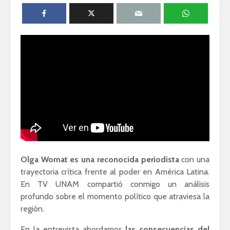
derechos
Esthela Sotelo: La
UAM en
Irving Esp
movimiento
Una supre
que lucha 
David Harvey:
justicia
Capitalismo digital
y el futuro de la
Silvana R
humanidad
Genocidio
teología p
descoloni
Olga Wornat es una reconocida periodista
con una
trayectoria crítica frente al poder en América Latina.
En TV UNAM compartió conmigo un análisis
Académicos contra
Riqueza y
profundo sobre el momento político que atraviesa la
la 4T
derecho a
región.
En la entrevista abordamos
las consecuencias del
Debate entre John
La reunió