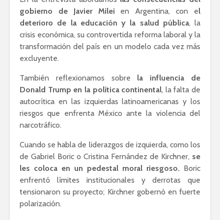
Ackerman y Javier
AMLO es u
gobierno de Javier Milei
en Argentina, con e
l
Lozano con Julio
estratégic
deterioro de la educación y la salud pública
, la
Astillero
razón sob
crisis económica, su controvertida reforma laboral y la
política
transformación del país en un modelo cada vez más
La cumbre AMLO-
excluyente.
Trump
El berrinc
Germán
También reflexionamos sobre
la influencia de
Donald Trump en la política continental
, la falta de
autocrítica en las izquierdas latinoamericanas y los
riesgos que enfrenta México ante la violencia del
narcotráfico.
Cuando se habla de liderazgos de izquierda, como los
de Gabriel Boric o Cristina Fernández de Kirchner,
se
les coloca en un pedestal moral riesgoso.
Boric
enfrentó límites institucionales y derrotas que
tensionaron su proyecto; Kirchner gobernó en fuerte
polarización.