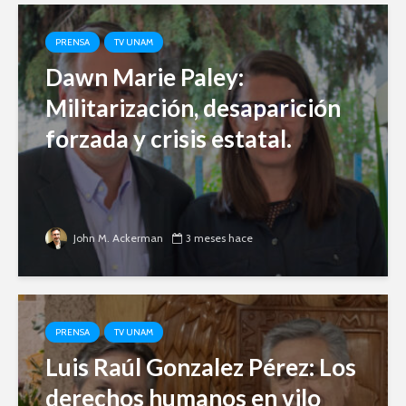
PRENSA
TV UNAM
Dawn Marie Paley:
Militarización, desaparición
forzada y crisis estatal.
John M. Ackerman
3 meses hace
PRENSA
TV UNAM
Luis Raúl Gonzalez Pérez: Los
derechos humanos en vilo