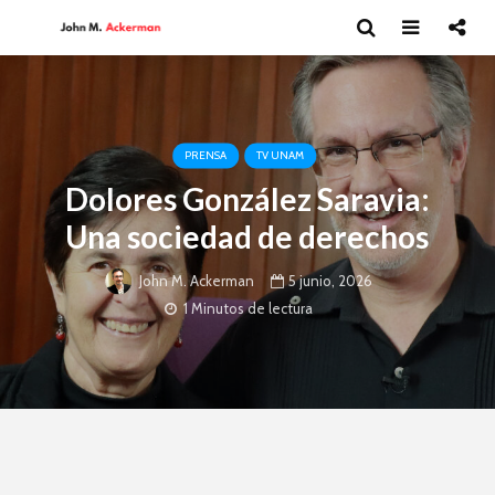
PRENSA
TV UNAM
Dolores González Saravia:
Una sociedad de derechos
5 junio, 2026
John M. Ackerman
1 Minutos de lectura
Andrea Peláez: El
David Har
arte del circo
Capitalism
y el futur