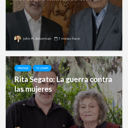
John M. Ackerman
7 meses hace
PRENSA
TV UNAM
Rita Segato: La guerra contra
las mujeres