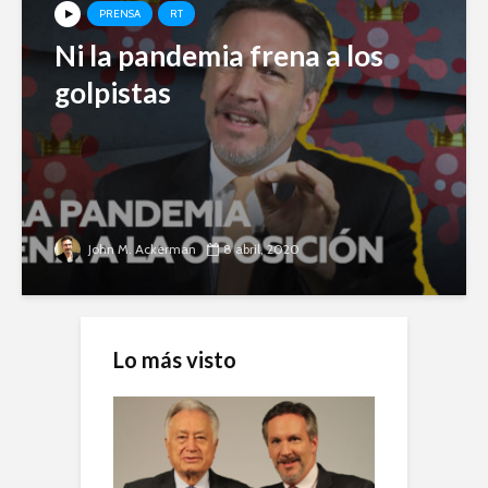
PRENSA
RT
Ni la pandemia frena a los
golpistas
John M. Ackerman
8 abril, 2020
Lo más visto