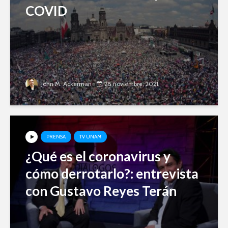
COVID
John M. Ackerman
28 noviembre, 2021
PRENSA
TV UNAM
¿Qué es el coronavirus y
cómo derrotarlo?: entrevista
con Gustavo Reyes Terán