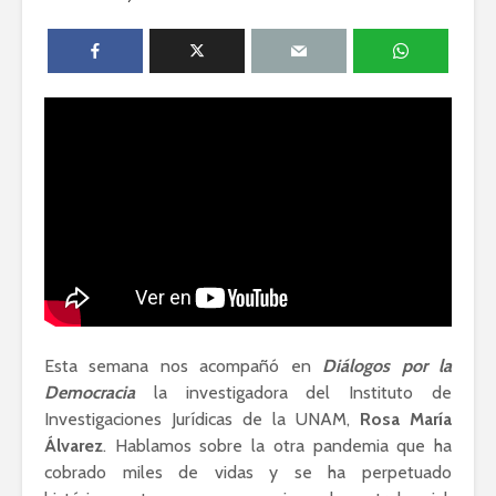
Ackerman y Javier
AMLO es u
Lozano con Julio
estratégic
Astillero
razón sob
política
La cumbre AMLO-
Trump
El berrinc
Germán
Esta semana nos acompañó en
Diálogos por la
Democracia
la investigadora del Instituto de
Investigaciones Jurídicas de la UNAM,
Rosa María
Álvarez
. Hablamos sobre la otra pandemia que ha
cobrado miles de vidas y se ha perpetuado