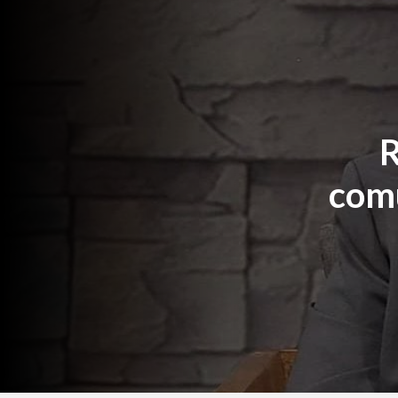
R
comu