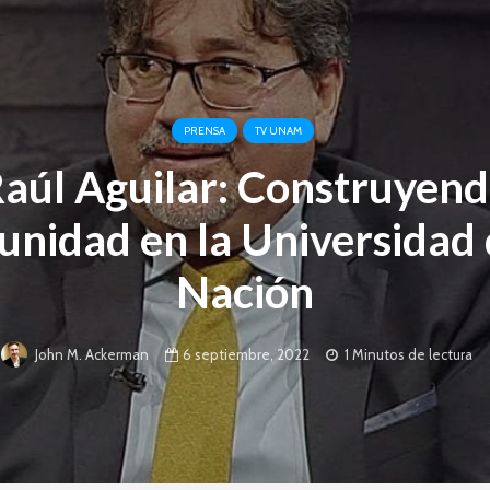
PRENSA
TV UNAM
aúl Aguilar: Construyen
nidad en la Universidad 
Nación
6 septiembre, 2022
1 Minutos de lectura
John M. Ackerman