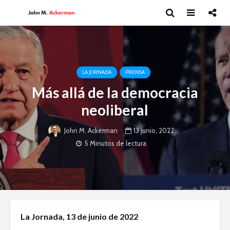
LA JORNADA
PRENSA
Más allá de la democracia
neoliberal
13 junio, 2022
John M. Ackerman
5 Minutos de lectura
Andrea Peláez: El
David Har
La Jornada, 13 de junio de 2022
arte del circo
Capitalism
y el futur