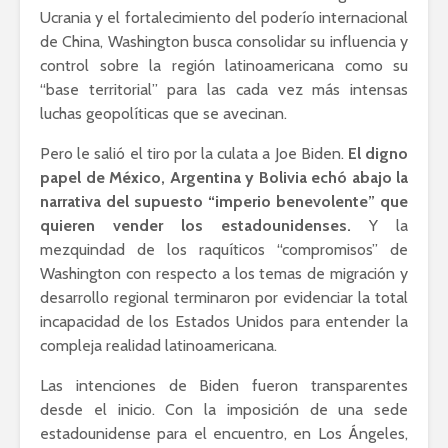
Ucrania y el fortalecimiento del poderío internacional
Ackerman y Javier
AMLO es u
Lozano con Julio
estratégic
de China, Washington busca consolidar su influencia y
Astillero
razón sob
control sobre la región latinoamericana como su
política
“base territorial” para las cada vez más intensas
La cumbre AMLO-
luchas geopolíticas que se avecinan.
Trump
El berrinc
Germán
Pero le salió el tiro por la culata a Joe Biden.
El digno
papel de México, Argentina y Bolivia echó abajo la
narrativa del supuesto “imperio benevolente” que
quieren vender los estadounidenses.
Y la
mezquindad de los raquíticos “compromisos” de
Washington con respecto a los temas de migración y
desarrollo regional terminaron por evidenciar la total
incapacidad de los Estados Unidos para entender la
compleja realidad latinoamericana.
Las intenciones de Biden fueron transparentes
desde el inicio. Con la imposición de una sede
estadounidense para el encuentro, en Los Ángeles,