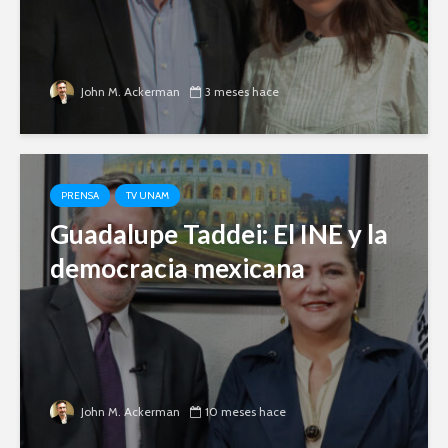
John M. Ackerman
3 meses hace
PRENSA
TV UNAM
Guadalupe Taddei: El INE y la
democracia mexicana
John M. Ackerman
10 meses hace