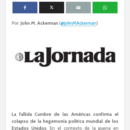
humanid
Esthela Sotelo: La
UAM en
Dolores 
Por:
John M. Ackerman
movimiento
(
@JohnMAckerman
)
Saravia: 
sociedad
Guillermo Arriaga:
derechos
Novelista desde el
alma.
Irving Esp
Una supre
que lucha 
justicia
Académicos contra
Riqueza y
la 4T
derecho a
La fallida Cumbre de las Américas confirma el
colapso de la hegemonía política mundial de los
Estados Unidos
. En el contexto de la guerra en
Debate entre John
La reunió