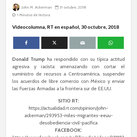
humanid
John M. Ackerman
31 octubre, 2018
Esthela Sotelo: La
1 Minutos de lectura
UAM en
Silvana R
movimiento
Genocidio
Videocolumna, RT en español, 30 octubre, 2018
teología p
Guillermo Arriaga:
descoloni
Novelista desde el
alma.
Dolores 
Saravia: 
Donald Trump
ha respondido con su típica actitud
sociedad
agresiva y racista: amenazando con cortar el
derechos
suministro de recursos a Centroamérica, suspender
los acuerdos de libre comercio con México y enviar
las Fuerzas Armadas a la frontera sur de EE.UU.
SITIO RT:
https://actualidad.rt.com/opinion/john-
Académicos contra
Riqueza y
ackerman/293953-miles-migrantes-eeuu-
la 4T
derecho a
desobediencia-civil-pacifica
FACEBOOK:
Debate entre John
La reunió