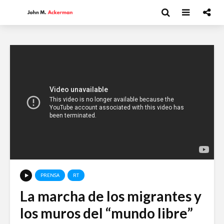
PRENSA
RT
La marcha de los migrantes y
Moisés Garduño:
David Har
los muros del “mundo libre”
Irán y el futuro del
Capitalism
mundo
y el futur