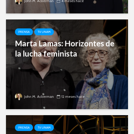
John M. Ackerman
4 meses hace
PRENSA
TV UNAM
Marta Lamas: Horizontes de
la lucha feminista
John M. Ackerman
12 meses hace
PRENSA
TV UNAM