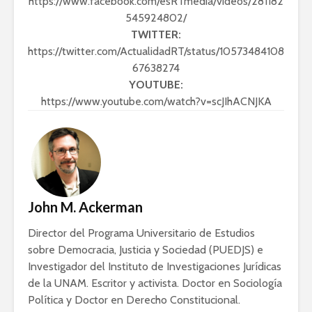
https://www.facebook.com/esRTmedia/videos/281182
Ackerman y Javier
AMLO es u
545924802/
Lozano con Julio
estratégic
TWITTER:
Astillero
razón sob
https://twitter.com/ActualidadRT/status/10573484108
política
67638274
La cumbre AMLO-
Trump
El berrinc
YOUTUBE:
Germán
https://www.youtube.com/watch?v=scJIhACNJKA
John M. Ackerman
Director del Programa Universitario de Estudios
sobre Democracia, Justicia y Sociedad (PUEDJS) e
Investigador del Instituto de Investigaciones Jurídicas
de la UNAM. Escritor y activista. Doctor en Sociología
Política y Doctor en Derecho Constitucional.