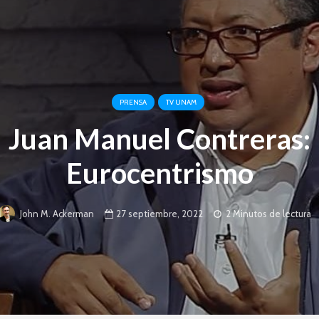
PRENSA
TV UNAM
Juan Manuel Contreras:
Eurocentrismo
27 septiembre, 2022
2 Minutos de lectura
John M. Ackerman