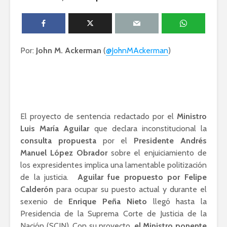
Ackerman y Javier
AMLO es u
Lozano con Julio
estratégic
Astillero
razón sob
política
Por:
John M. Ackerman
La cumbre AMLO-
(
@JohnMAckerman
)
Trump
El berrinc
Germán
El proyecto de sentencia redactado por el
Ministro
Luis María Aguilar
que declara inconstitucional la
consulta propuesta
por el
Presidente Andrés
Manuel López Obrador
sobre el enjuiciamiento de
los expresidentes implica una lamentable politización
de la justicia.
Aguilar fue propuesto por Felipe
Calderón
para ocupar su puesto actual y durante el
sexenio de
Enrique Peña Nieto
llegó hasta la
Presidencia de la Suprema Corte de Justicia de la
Nación (SCJN). Con su proyecto,
el Ministro ponente