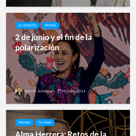
EL HERALDO
PRENSA
2 de junio y el fin de la
polarización
John M. Ackerman
18 junio, 2024
PRENSA
TV UNAM
Alma Herrera: Retos de la