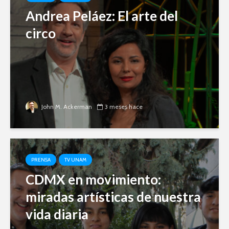
Andrea Peláez: El arte del
circo
John M. Ackerman
3 meses hace
PRENSA
TV UNAM
CDMX en movimiento:
miradas artísticas de nuestra
vida diaria