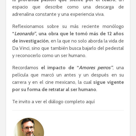
Ackerman y Javier
AMLO es u
espacio que describe como una descarga de
Lozano con Julio
estratégic
adrenalina constante y una experiencia viva.
Astillero
razón sob
política
Reflexionamos sobre su más reciente monólogo
La cumbre AMLO-
“
Leonardo”
, una obra que le tomó más de 12 años
Trump
El berrinc
de investigación
, en la que no solo aborda la vida de
Germán
Da Vinci, sino que también busca bajarlo del pedestal
y reconocerlo como un ser humano.
Recordamos
el impacto de “
Amores perros”
, una
película que marcó un antes y un después en su
carrera y en el cine mexicano, la cual
sigue vigente
por su forma de retratar al ser humano
.
Te invito a ver el diálogo completo aquí