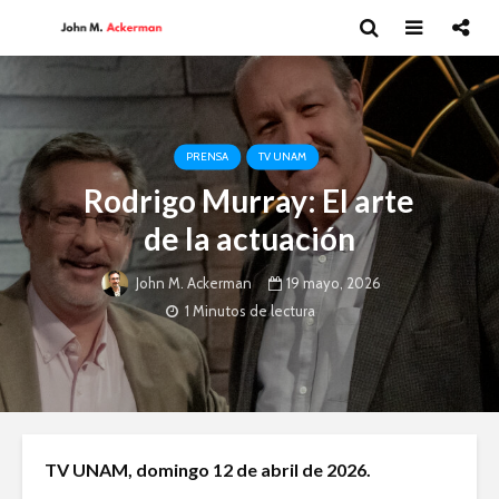
PRENSA
TV UNAM
Rodrigo Murray: El arte
de la actuación
19 mayo, 2026
John M. Ackerman
1 Minutos de lectura
Andrea Peláez: El
David Har
TV UNAM, domingo 12 de abril de 2026.
arte del circo
Capitalism
y el futur