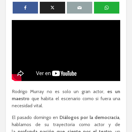
humanid
Guillermo Arriaga:
Novelista desde el
Silvana R
alma.
Genocidio
teología p
Esthela Sotelo: La
descoloni
UAM en
movimiento
Dolores 
Saravia: 
sociedad
derechos
Rodrigo Murray no es solo un gran actor,
es un
maestro
que habita el escenario como si fuera una
necesidad vital.
Académicos contra
Riqueza y
la 4T
derecho a
El pasado domingo en
Diálogos por la democracia
,
hablamos de su trayectoria como actor y de
la
profunda pasión que siente por el teatro
, un
Debate entre John
La reunió