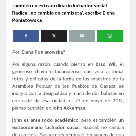
también un extraordinario luchador social.
Lozano con Julio
estratégic
Astillero
razón sob
Radical, no cambia de camiseta”, escribe Elena
política
Poniatowska
La cumbre AMLO-
Trump
El berrinc
Germán
Por:
Elena Poniatowska*
Por alguna razón, cuando pienso en
Brad Will
, el
generoso chavo estadunidense que vino a tomar
fotos y películas de la lucha de los maestros de la
Asamblea Popular de los Pueblos de Oaxaca, se
indignó con la desigualdad y murió de dos balazos en
una calle de esa ciudad, el 23 de mayo de 2012,
pienso también en
John Ackerman
.
John es ante todo académico
, pero es también
un
extraordinario luchador social.
Radical, no cambia
de camiseta. Sus valores perduran, no surgen de una