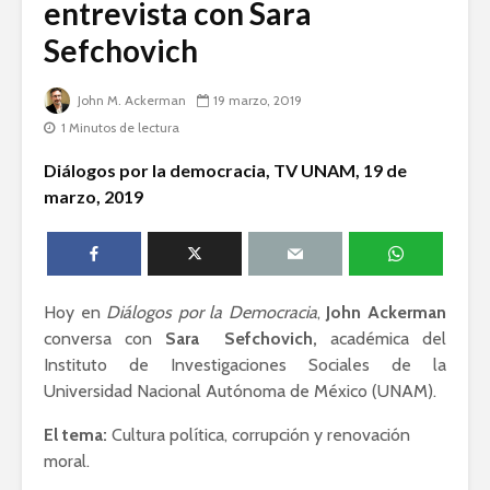
entrevista con Sara
humanid
Sefchovich
Guillermo Arriaga:
Novelista desde el
Dolores 
alma.
Saravia: 
John M. Ackerman
19 marzo, 2019
sociedad
1 Minutos de lectura
Esthela Sotelo: La
derechos
UAM en
Diálogos por la democracia, TV UNAM, 19 de
movimiento
Irving Esp
marzo, 2019
Una supre
que lucha 
justicia
Hoy en
Diálogos por la Democracia
,
John Ackerman
conversa con
Sara Sefchovich,
académica del
Instituto de Investigaciones Sociales de la
Universidad Nacional Autónoma de México (UNAM).
Académicos contra
Riqueza y
la 4T
derecho a
El tema:
Cultura política, corrupción y renovación
moral.
Debate entre John
La reunió