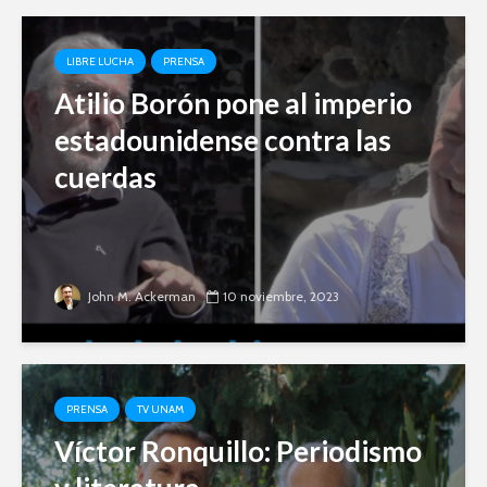
LIBRE LUCHA
PRENSA
Atilio Borón pone al imperio
estadounidense contra las
cuerdas
John M. Ackerman
10 noviembre, 2023
PRENSA
TV UNAM
Víctor Ronquillo: Periodismo