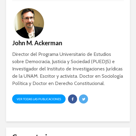
Ackerman y Javier
AMLO es u
Lozano con Julio
estratégic
Astillero
razón sob
política
La cumbre AMLO-
Trump
El berrinc
John M. Ackerman
Germán
Director del Programa Universitario de Estudios
sobre Democracia, Justicia y Sociedad (PUEDJS) e
Investigador del Instituto de Investigaciones Jurídicas
de la UNAM. Escritor y activista. Doctor en Sociología
Política y Doctor en Derecho Constitucional.
VER TODAS LAS PUBLICACIONES