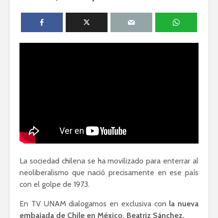
Ackerman y Javier
AMLO es u
Lozano con Julio
estratégic
Astillero
razón sob
política
La cumbre AMLO-
Trump
El berrinc
Germán
La sociedad chilena se ha movilizado para enterrar al
neoliberalismo que nació precisamente en ese país
con el golpe de 1973.
En TV UNAM dialogamos en exclusiva con
la nueva
embajada de Chile en México, Beatriz Sánchez.