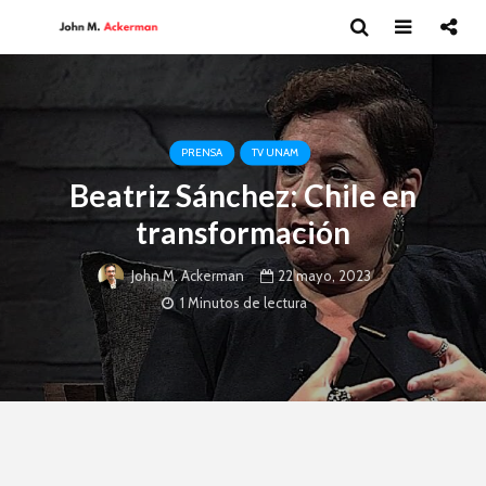
PRENSA
TV UNAM
Beatriz Sánchez: Chile en
transformación
22 mayo, 2023
John M. Ackerman
1 Minutos de lectura
Andrea Peláez: El
David Har
arte del circo
Capitalism
y el futur