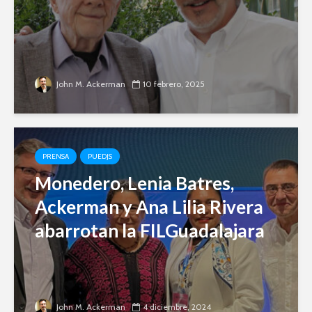
John M. Ackerman
10 febrero, 2025
PRENSA
PUEDJS
Monedero, Lenia Batres,
Ackerman y Ana Lilia Rivera
abarrotan la FILGuadalajara
John M. Ackerman
4 diciembre, 2024