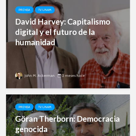
PRENSA
TV UNAM
David Harvey: Capitalismo
digital y el futuro de la
humanidad
John M. Ackerman
2 meses hace
PRENSA
TV UNAM
Göran Therborn: Democracia
genocida