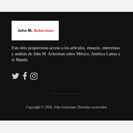
humanida
Guillermo Arriaga:
Novelista desde el
Dolores Go
alma.
Saravia: 
sociedad d
Esthela Sotelo: La
UAM en movimiento
Irving Esp
suprema c
Este sitio proporciona acceso a los artículos, ensayos, entrevistas
lucha por l
y análisis de John M. Ackerman sobre México, América Latina y
el Mundo.
Académicos contra
Riqueza y 
la 4T
a saber
Copyright © 2026. John Ackerman. Derechos reservados
Debate entre John
La reunió
Ackerman y Javier
AMLO es u
Lozano con Julio
estratégico