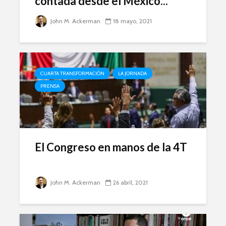
contada desde el México...
John M. Ackerman
18 mayo, 2021
CUARTA TRANSFORMACIÓN
LA JORNADA
PRENSA
El Congreso en manos de la 4T
John M. Ackerman
26 abril, 2021