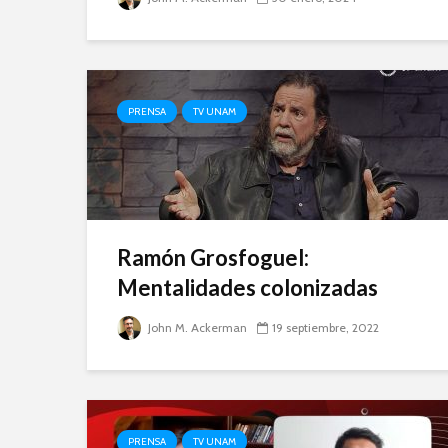
PRENSA
TV UNAM
Ramón Grosfoguel:
Mentalidades colonizadas
John M. Ackerman
19 septiembre, 2022
PRENSA
TV UNAM