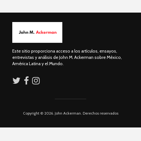
humanid
Esthela Sotelo: La
UAM en
Dolores 
movimiento
Saravia: 
sociedad
Guillermo Arriaga:
derechos
Novelista desde el
alma.
Silvana R
Este sitio proporciona acceso a los artículos, ensayos,
Genocidio
entrevistas y análisis de John M. Ackerman sobre México,
teología p
América Latina y el Mundo.
descoloni
Copyright © 2026. John Ackerman. Derechos reservados
Académicos contra
Riqueza y
la 4T
derecho a
Debate entre John
La reunió