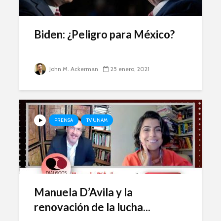
Ackerman y Javier
AMLO es u
Lozano con Julio
estratégic
Astillero
razón sob
Biden: ¿Peligro para México?
política
La cumbre AMLO-
Trump
El berrinc
Germán
John M. Ackerman
25 enero, 2021
PRENSA
TV UNAM
Manuela D’Avila y la
renovación de la lucha...