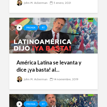
John M. Ackerman
5 enero, 2021
PRENSA
RT
América Latina se levanta y
dice ¡ya basta! al...
John M. Ackerman
14 noviembre, 2019
PRENSA
RT