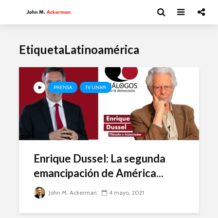
EtiquetaLatinoamérica
PRENSA
TV UNAM
Enrique Dussel: La segunda
emancipación de América...
John M. Ackerman
4 mayo, 2021
Moisés Garduño:
David Har
Irán y el futuro del
Capitalism
mundo
y el futur