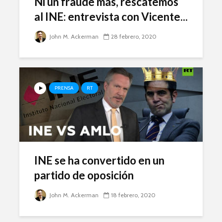
Ni un fraude más, rescatemos
al INE: entrevista con Vicente...
John M. Ackerman
28 febrero, 2020
PRENSA
RT
INE se ha convertido en un
partido de oposición
John M. Ackerman
18 febrero, 2020