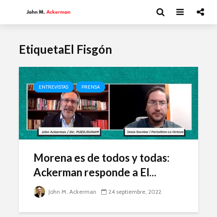
EtiquetaEl Fisgón
ENTREVISTAS
PRENSA
Morena es de todos y todas:
Ackerman responde a El...
John M. Ackerman
24 septiembre, 2022
Moisés Garduño:
David Har
Irán y el futuro del
Capitalism
mundo
y el futur