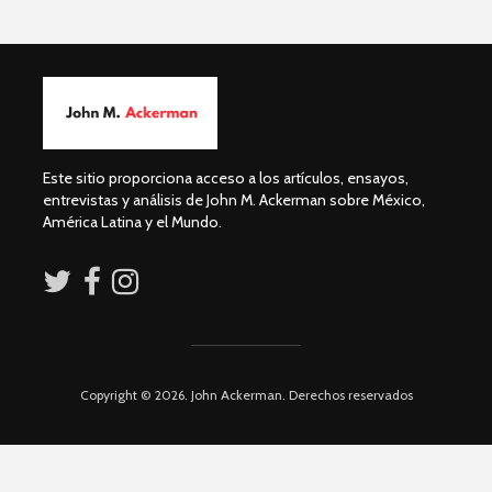
humanid
Esthela Sotelo: La
UAM en
Dolores 
movimiento
Saravia: 
sociedad
Guillermo Arriaga:
derechos
Novelista desde el
alma.
José Albe
Este sitio proporciona acceso a los artículos, ensayos,
Damián:
entrevistas y análisis de John M. Ackerman sobre México,
Democrac
América Latina y el Mundo.
Derecho
Copyright © 2026. John Ackerman. Derechos reservados
Académicos contra
Riqueza y
la 4T
derecho a
Debate entre John
La reunió