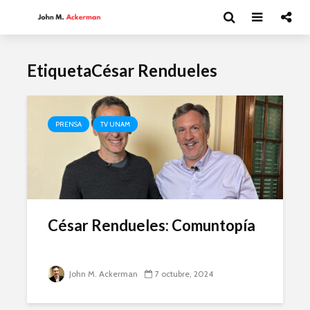
EtiquetaCésar Rendueles
PRENSA
TV UNAM
César Rendueles: Comuntopía
John M. Ackerman
7 octubre, 2024
Andrea Peláez: El
Esthela So
arte del circo
UAM en
movimien