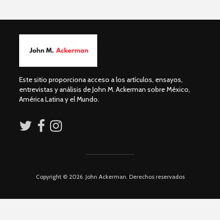
Guillermo Arriaga:
Dolores 
Novelista desde el
Saravia: 
alma.
sociedad
derechos
David Harvey:
Capitalismo digital
Irving Esp
y el futuro de la
Una supre
Este sitio proporciona acceso a los artículos, ensayos,
humanidad
que lucha 
entrevistas y análisis de John M. Ackerman sobre México,
justicia
América Latina y el Mundo.
Académicos contra
Riqueza y
Copyright © 2026. John Ackerman. Derechos reservados
la 4T
derecho a
Debate entre John
La reunió
Ackerman y Javier
AMLO es u