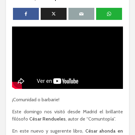
Ackerman y Javier
AMLO es u
Lozano con Julio
estratégic
Astillero
razón sob
política
La cumbre AMLO-
Trump
El berrinc
Germán
¡Comunidad o barbarie!
Este domingo nos visitó desde Madrid el brillante
filósofo
César Rendueles
, autor de “Comuntopía”.
En este nuevo y sugerente libro,
César ahonda en