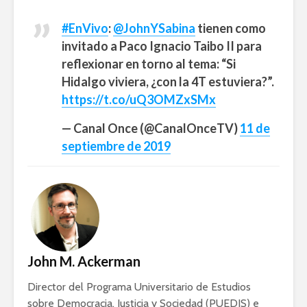
#EnVivo
:
@JohnYSabina
tienen como
invitado a Paco Ignacio Taibo II para
reflexionar en torno al tema: “Si
Hidalgo viviera, ¿con la 4T estuviera?”.
https://t.co/uQ3OMZxSMx
— Canal Once (@CanalOnceTV)
11 de
septiembre de 2019
John M. Ackerman
Director del Programa Universitario de Estudios
sobre Democracia, Justicia y Sociedad (PUEDJS) e