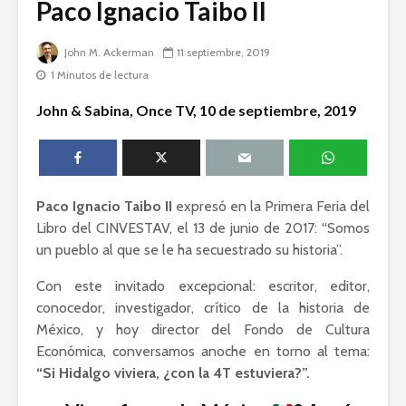
Paco Ignacio Taibo II
humanid
Esthela Sotelo: La
John M. Ackerman
11 septiembre, 2019
UAM en
Dolores 
movimiento
Saravia: 
1 Minutos de lectura
sociedad
Guillermo Arriaga:
derechos
John & Sabina, Once TV, 10 de septiembre, 2019
Novelista desde el
alma.
José Albe
Damián:
Democrac
Derecho
Paco Ignacio Taibo II
expresó en la Primera Feria del
Libro del CINVESTAV, el 13 de junio de 2017: “Somos
un pueblo al que se le ha secuestrado su historia”.
Con este invitado excepcional: escritor, editor,
conocedor, investigador, crítico de la historia de
México, y hoy director del Fondo de Cultura
Académicos contra
Riqueza y
Económica, conversamos anoche en torno al tema:
la 4T
derecho a
“Si Hidalgo viviera, ¿con la 4T estuviera?”.
Debate entre John
La reunió