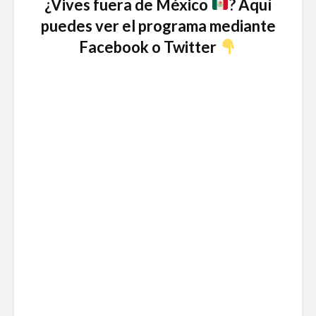
¿Vives fuera de México
? Aquí
Ackerman y Javier
AMLO es u
puedes ver el programa mediante
Lozano con Julio
estratégic
Astillero
razón sob
Facebook o Twitter
política
La cumbre AMLO-
Trump
El berrinc
Germán