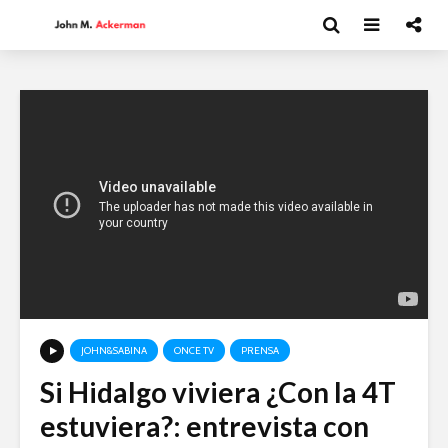
JOHN&SABINA
ONCE TV
PRENSA
Si Hidalgo viviera ¿Con la 4T
Moisés Garduño:
David Har
estuviera?: entrevista con
Irán y el futuro del
Capitalism
mundo
y el futur