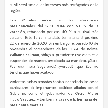
su vil servilismo a los intereses más retrógrados de la
Lozano con Julio
estratégic
Astillero
razón sob
región.
política
La cumbre AMLO-
Evo Morales arrasó en las elecciones
Trump
El berrinc
presidenciales del 12-10-2014 con 63 % de la
Germán
votación,
rebasando por casi 40 % a su rival más
cercano. Este tercer mandato terminaría el próximo
22 de enero de 2020. Sin embargo, el pasado 10 de
noviembre el comandante de las FF.AA. de Bolivia,
Williams Kaliman
, obligó al presidente Evo Morales a
suspender de manera anticipada su mandato. ¡Claro!
Fue una mera ‘sugerencia’, ¿verdad?, que Evo no
tendría que haber acatado.
Violentas turbas armadas habían incendiado las casas
particulares de importantes políticos aliados con el
Gobierno, como el gobernador de Oruro,
Víctor
Hugo Vásquez
, y también
la casa de la hermana del
presidente Morales
.