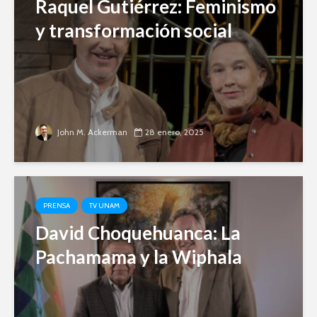
Raquel Gutiérrez: Feminismo
y transformación social
John M. Ackerman
28 enero, 2025
PRENSA
TV UNAM
David Choquehuanca: La
Pachamama y la Wiphala