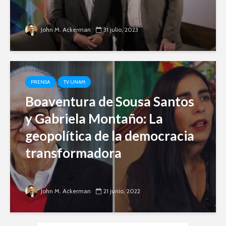
John M. Ackerman
31 julio, 2023
PRENSA
TV UNAM
Boaventura de Sousa Santos
y Gabriela Montaño: La
geopolítica de la democracia
transformadora
John M. Ackerman
21 junio, 2022