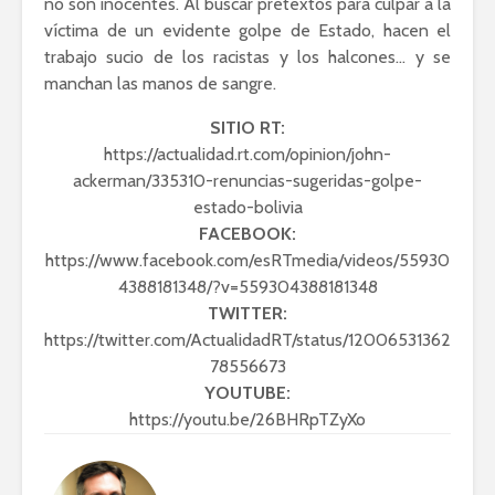
no son inocentes. Al buscar pretextos para culpar a la
víctima de un evidente golpe de Estado, hacen el
trabajo sucio de los racistas y los halcones… y se
manchan las manos de sangre.
SITIO RT:
https://actualidad.rt.com/opinion/john-
ackerman/335310-renuncias-sugeridas-golpe-
estado-bolivia
FACEBOOK:
https://www.facebook.com/esRTmedia/videos/55930
4388181348/?v=559304388181348
TWITTER:
https://twitter.com/ActualidadRT/status/12006531362
78556673
YOUTUBE:
https://youtu.be/26BHRpTZyXo