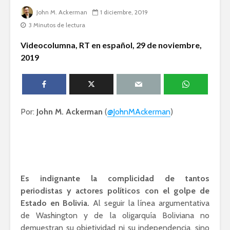
John M. Ackerman
1 diciembre, 2019
Guillermo Arriaga:
Dolores 
3 Minutos de lectura
Novelista desde el
Saravia: 
alma.
sociedad
Videocolumna, RT en español, 29 de noviembre,
derechos
2019
David Harvey:
Capitalismo digital
Irving Esp
y el futuro de la
Una supre
humanidad
que lucha 
justicia
Por:
John M. Ackerman
(
@JohnMAckerman
)
Es indignante la complicidad de tantos
Académicos contra
Riqueza y
la 4T
derecho a
periodistas y actores políticos con el golpe de
Estado en Bolivia.
Al seguir la línea argumentativa
de Washington y de la oligarquía Boliviana no
Debate entre John
La reunió
demuestran su objetividad ni su independencia, sino
Ackerman y Javier
AMLO es u