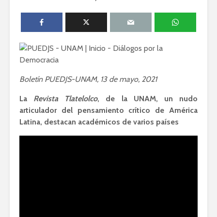
Lozano con Julio
estratégic
Astillero
razón sob
política
La cumbre AMLO-
Trump
El berrinc
Germán
Boletín PUEDJS-UNAM, 13 de mayo, 2021
La
Revista Tlatelolco
, de la UNAM, un nudo
articulador del pensamiento crítico de América
Latina, destacan académicos de varios países