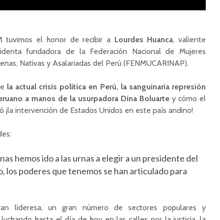
tuvimos el honor de recibir a
Lourdes Huanca
, valiente
sidenta fundadora de la Federación Nacional de Mujeres
genas, Nativas y Asalariadas del Perú (FENMUCARINAP).
re
la actual crisis política en Perú, la sanguinaria represión
eruano a manos de la usurpadora Dina Boluarte
y cómo el
 ¡la intervención de Estados Unidos en este país andino!
des:
nas hemos ido a las urnas a elegir a un presidente del
, los poderes que tenemos se han articulado para
an lideresa, un gran número de sectores populares y
uchando hasta el día de hoy en las calles por la justicia, la