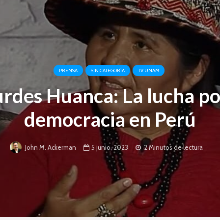
PRENSA
SIN CATEGORÍA
TV UNAM
rdes Huanca: La lucha po
democracia en Perú
5 junio, 2023
2 Minutos de lectura
John M. Ackerman