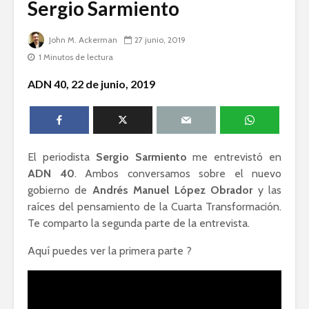
Sergio Sarmiento
humanid
Esthela Sotelo: La
John M. Ackerman
27 junio, 2019
UAM en
Silvana R
movimiento
Genocidio
1 Minutos de lectura
teología p
Guillermo Arriaga:
descoloni
ADN 40, 22 de junio, 2019
Novelista desde el
alma.
Dolores 
Saravia: 
sociedad
derechos
El periodista
Sergio Sarmiento
me entrevistó en
ADN 40
. Ambos conversamos sobre el nuevo
gobierno de
Andrés Manuel López Obrador
y las
raíces del pensamiento de la Cuarta Transformación.
Te comparto la segunda parte de la entrevista.
Aquí puedes ver la primera parte ?
Académicos contra
Riqueza y
la 4T
derecho a
Debate entre John
La reunió