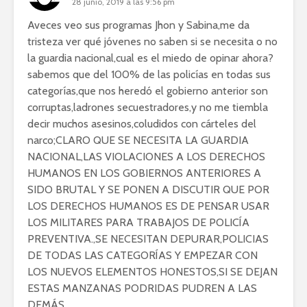
28 junio, 2019 a las 9:56 pm
Aveces veo sus programas Jhon y Sabina,me da
tristeza ver qué jóvenes no saben si se necesita o no
la guardia nacional,cual es el miedo de opinar ahora?
sabemos que del 100% de las policías en todas sus
categorías,que nos heredó el gobierno anterior son
corruptas,ladrones secuestradores,y no me tiembla
decir muchos asesinos,coludidos con cárteles del
narco;CLARO QUE SE NECESITA LA GUARDIA
NACIONAL,LAS VIOLACIONES A LOS DERECHOS
HUMANOS EN LOS GOBIERNOS ANTERIORES A
SIDO BRUTAL Y SE PONEN A DISCUTIR QUE POR
LOS DERECHOS HUMANOS ES DE PENSAR USAR
LOS MILITARES PARA TRABAJOS DE POLICÍA
PREVENTIVA.,SE NECESITAN DEPURAR,POLICIAS
DE TODAS LAS CATEGORÍAS Y EMPEZAR CON
LOS NUEVOS ELEMENTOS HONESTOS,SI SE DEJAN
ESTAS MANZANAS PODRIDAS PUDREN A LAS
DEMÁS.