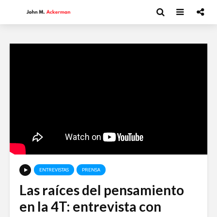
ENTREVISTAS
PRENSA
Las raíces del pensamiento
Moisés Garduño:
David Har
en la 4T: entrevista con
Irán y el futuro del
Capitalism
mundo
y el futur