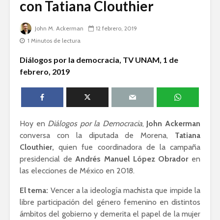
con Tatiana Clouthier
humanid
Esthela Sotelo: La
John M. Ackerman
12 febrero, 2019
UAM en
Dolores 
movimiento
Saravia: 
1 Minutos de lectura
sociedad
Guillermo Arriaga:
derechos
Diálogos por la democracia, TV UNAM, 1 de
Novelista desde el
febrero, 2019
alma.
Irving Esp
Una supre
que lucha 
justicia
Hoy en
Diálogos por la Democracia
,
John Ackerman
conversa con la diputada de Morena,
Tatiana
Clouthier,
quien fue coordinadora de la campaña
presidencial de
Andrés Manuel López Obrador
en
las elecciones de México en 2018.
Académicos contra
Riqueza y
El tema:
Vencer a la ideología machista que impide la
la 4T
derecho a
libre participación del género femenino en distintos
ámbitos del gobierno y demerita el papel de la mujer
Debate entre John
La reunió