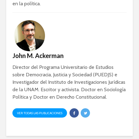
en la política.
Ackerman y Javier
AMLO es u
Lozano con Julio
estratégic
Astillero
razón sob
política
La cumbre AMLO-
Trump
El berrinc
Germán
John M. Ackerman
Director del Programa Universitario de Estudios
sobre Democracia, Justicia y Sociedad (PUEDJS) e
Investigador del Instituto de Investigaciones Jurídicas
de la UNAM. Escritor y activista. Doctor en Sociología
Política y Doctor en Derecho Constitucional.
VER TODAS LAS PUBLICACIONES