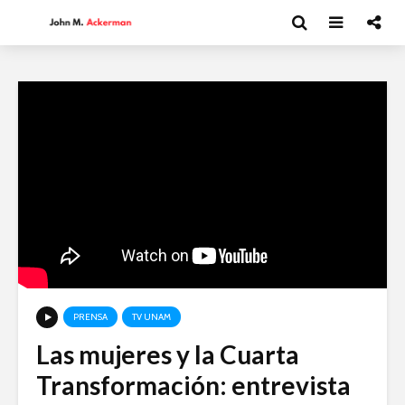
PRENSA
TV UNAM
Las mujeres y la Cuarta
Andrea Peláez: El
David Har
Transformación: entrevista
arte del circo
Capitalism
y el futur