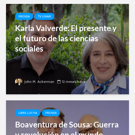
PRENSA
TV UNAM
Karla Valverde: El presente y
el futuro de las ciencias
sociales
John M. Ackerman
12 meses hace
LIBRE LUCHA
PRENSA
Boaventura de Sousa: Guerra
y revolución en el mundo