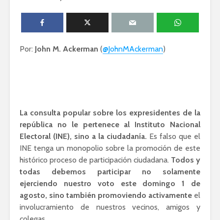
Ackerman y Javier
AMLO es u
Lozano con Julio
estratégic
Astillero
razón sob
política
Por:
John M. Ackerman
La cumbre AMLO-
(
@JohnMAckerman
)
Trump
El berrinc
Germán
La consulta popular sobre los expresidentes de la
república no le pertenece al Instituto Nacional
Electoral (INE), sino a la ciudadanía.
Es falso que el
INE tenga un monopolio sobre la promoción de este
histórico proceso de participación ciudadana.
Todos y
todas debemos participar no solamente
ejerciendo nuestro voto este domingo 1 de
agosto, sino también promoviendo activamente
el
involucramiento de nuestros vecinos, amigos y
colegas.