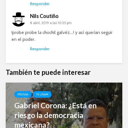
Responder
Nils Coutiño
8 abril, 2019 a las 10:35 pm
!probe probe la chochil galvéz….! y así querían seguir
en el poder.
Responder
También te puede interesar
PRENSA
TV UNAM
Gabriel Corona: ¿Está en
riesgo la democracia
mexicana?