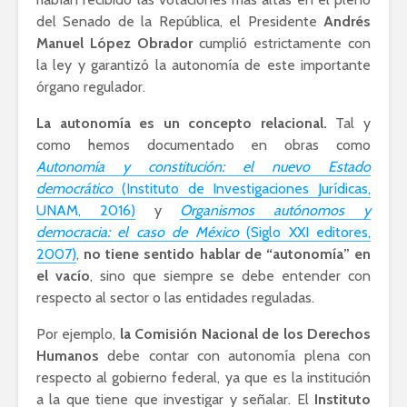
Lozano con Julio
estratégic
del Senado de la República, el Presidente
Andrés
Astillero
razón sob
Manuel López Obrador
cumplió estrictamente con
política
la ley y garantizó la autonomía de este importante
La cumbre AMLO-
órgano regulador.
Trump
El berrinc
Germán
La autonomía es un concepto relacional.
Tal y
como hemos documentado en obras como
Autonomía y constitución: el nuevo Estado
democrático
(Instituto de Investigaciones Jurídicas,
UNAM, 2016)
y
Organismos autónomos y
democracia: el caso de México
(Siglo XXI editores,
2007)
,
no tiene sentido hablar de “autonomía” en
el vacío
, sino que siempre se debe entender con
respecto al sector o las entidades reguladas.
Por ejemplo,
la Comisión Nacional de los Derechos
Humanos
debe contar con autonomía plena con
respecto al gobierno federal, ya que es la institución
a la que tiene que investigar y señalar. El
Instituto