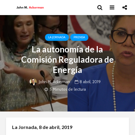
LA JORNADA
PRENSA
La autonomía de la
Comisión Reguladora de
Energía
8 abril, 2019
John M. Ackerman
5 Minutos de lectura
Los riesgos del T-
Guillermo 
La Jornada, 8 de abril, 2019
MEC en materia de
Novelista
servicios digitales
alma.