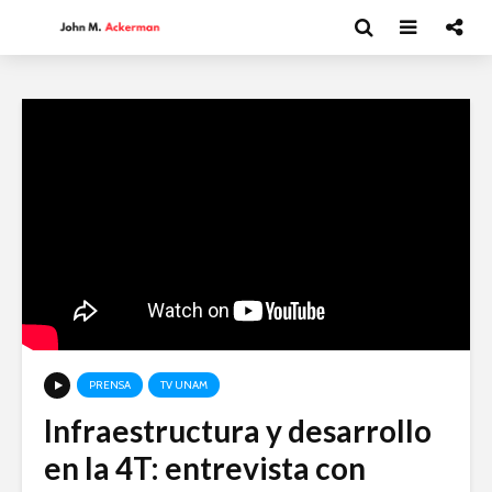
PRENSA
TV UNAM
Infraestructura y desarrollo
Moisés Garduño:
David Har
en la 4T: entrevista con
Irán y el futuro del
Capitalism
mundo
y el futur