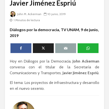
Javier Jiménez Espriú
humanid
Guillermo Arriaga:
John M. Ackerman
10 junio, 2019
Novelista desde el
Dolores 
alma.
Saravia: 
1 Minutos de lectura
sociedad
Esthela Sotelo: La
derechos
Diálogos por la democracia, TV UNAM, 9 de junio,
UAM en
2019
movimiento
Irving Esp
Una supre
que lucha 
justicia
Hoy en Diálogos por la Democracia,
John Ackerman
conversa con el titular de la Secretaría de
Comunicaciones y Transportes,
Javier Jiménez Espriú
.
El tema: Los proyectos de infraestructura y desarrollo
en el nuevo sexenio.
Académicos contra
Riqueza y
la 4T
derecho a
Debate entre John
La reunió