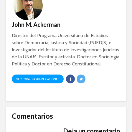
Ackerman y Javier
AMLO es u
Lozano con Julio
estratégic
Astillero
razón sob
política
John M. Ackerman
La cumbre AMLO-
Trump
El berrinc
Director del Programa Universitario de Estudios
Germán
sobre Democracia, Justicia y Sociedad (PUEDJS) e
Investigador del Instituto de Investigaciones Jurídicas
de la UNAM. Escritor y activista. Doctor en Sociología
Política y Doctor en Derecho Constitucional.
VER TODAS LAS PUBLICACIONES
Comentarios
Deja un comentario