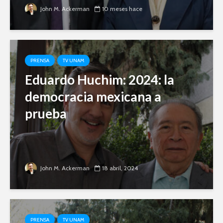
John M. Ackerman
10 meses hace
PRENSA
TV UNAM
Eduardo Huchim: 2024: la
democracia mexicana a
prueba
John M. Ackerman
18 abril, 2024
PRENSA
TV UNAM