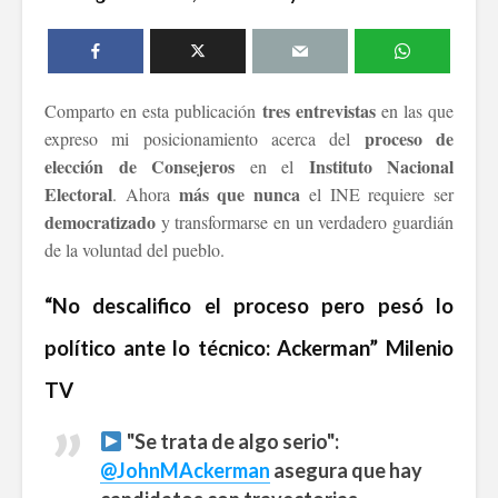
Ackerman y Javier
AMLO es u
Lozano con Julio
estratégic
Astillero
razón sob
política
tres entrevistas
Comparto en esta publicación
en las que
La cumbre AMLO-
Trump
El berrinc
proceso de
expreso mi posicionamiento acerca del
Germán
elección de Consejeros
Instituto Nacional
en el
Electoral
más que nunca
. Ahora
el INE requiere ser
democratizado
y transformarse en un verdadero guardián
de la voluntad del pueblo.
“No descalifico el proceso pero pesó lo
político ante lo técnico: Ackerman” Milenio
TV
"Se trata de algo serio":
@JohnMAckerman
asegura que hay