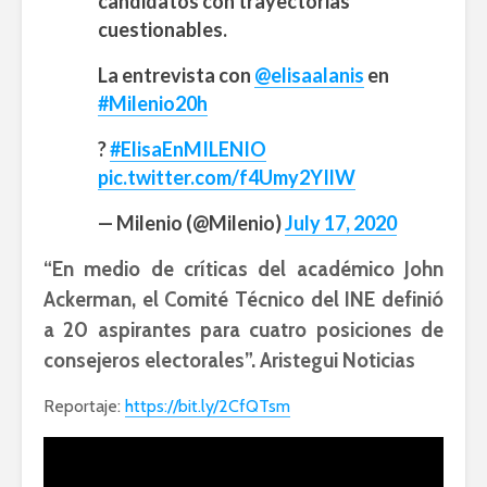
candidatos con trayectorias
cuestionables.
La entrevista con
@elisaalanis
en
#Milenio20h
?
#ElisaEnMILENIO
pic.twitter.com/f4Umy2YIlW
— Milenio (@Milenio)
July 17, 2020
“En medio de críticas del académico John
Ackerman, el Comité Técnico del INE definió
a 20 aspirantes para cuatro posiciones de
consejeros electorales”. Aristegui Noticias
Reportaje:
https://bit.ly/2CfQTsm