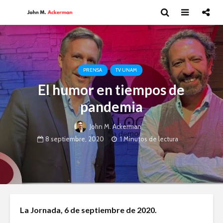
PRENSA
TV UNAM
El humor en tiempos de
pandemia
John M. Ackerman
8 septiembre, 2020
1 Minutos de lectura
Moisés Garduño:
David Har
La Jornada, 6 de septiembre de 2020.
Irán y el futuro del
Capitalism
mundo
y el futur