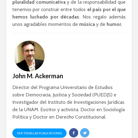
pluralidad comunicativa
y de la responsabilidad que
Ackerman y Javier
AMLO es u
tenemos por construir entre todos
el país por el que
Lozano con Julio
estratégic
hemos luchado por décadas
. Nos regalo además
Astillero
razón sob
unos agradables momentos de
música
y de
humor.
política
La cumbre AMLO-
Trump
El berrinc
Germán
John M. Ackerman
Director del Programa Universitario de Estudios
sobre Democracia, Justicia y Sociedad (PUEDJS) e
Investigador del Instituto de Investigaciones Jurídicas
de la UNAM. Escritor y activista. Doctor en Sociología
Política y Doctor en Derecho Constitucional.
VER TODAS LAS PUBLICACIONES