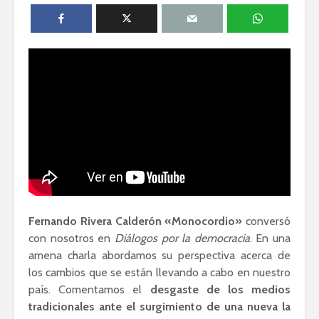
humanid
Guillermo Arriaga:
Novelista desde el
Silvana R
alma.
Genocidio
teología p
Esthela Sotelo: La
descoloni
UAM en
movimiento
Dolores 
Saravia: 
sociedad
derechos
Fernando Rivera Calderón «Monocordio»
conversó
con nosotros en
Diálogos por la democracia
. En una
amena charla abordamos su perspectiva acerca de
Académicos contra
Riqueza y
los cambios que se están llevando a cabo en nuestro
la 4T
derecho a
país. Comentamos el
desgaste de los medios
tradicionales ante el surgimiento de una nueva la
Debate entre John
La reunió