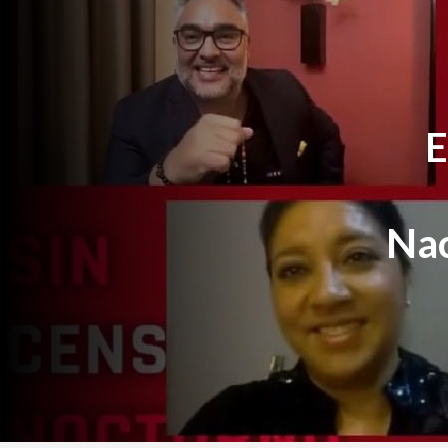
E
Nac