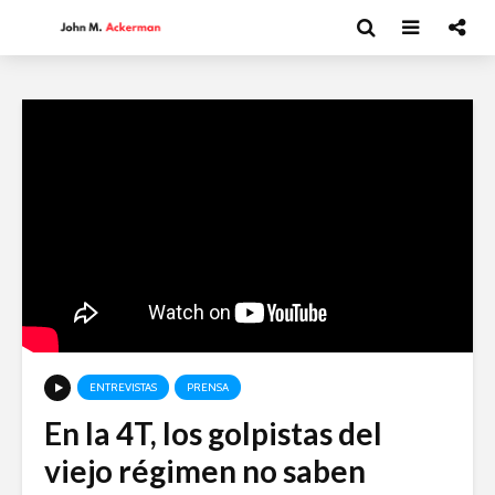
ENTREVISTAS
PRENSA
En la 4T, los golpistas del
Moisés Garduño:
David Har
viejo régimen no saben
Irán y el futuro del
Capitalism
mundo
y el futur