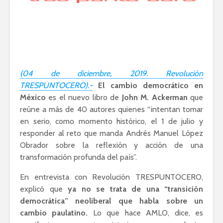
Ackerman y Javier
AMLO es u
Lozano con Julio
estratégic
Astillero
razón sob
política
La cumbre AMLO-
Trump
El berrinc
Germán
(04 de diciembre, 2019. Revolución
TRESPUNTOCERO).-
El cambio democrático en
México
es el nuevo libro de
John M. Ackerman
que
reúne a más de 40 autores quienes “intentan tomar
en serio, como momento histórico, el 1 de julio y
responder al reto que manda Andrés Manuel López
Obrador sobre la reflexión y acción de una
transformación profunda del país”.
En entrevista con Revolución TRESPUNTOCERO,
explicó que
ya no se trata de una “transición
democrática” neoliberal que habla sobre un
cambio paulatino.
Lo que hace AMLO, dice, es