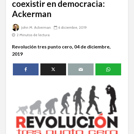
coexistir en democracia:
humanid
Ackerman
Esthela Sotelo: La
UAM en
Dolores 
movimiento
Saravia: 
John M. Ackerman
6 diciembre, 2019
sociedad
2 Minutos de lectura
Guillermo Arriaga:
derechos
Novelista desde el
Revolución tres punto cero, 04 de diciembre,
alma.
José Albe
2019
Damián:
Democrac
Derecho
Académicos contra
Riqueza y
la 4T
derecho a
Debate entre John
La reunió