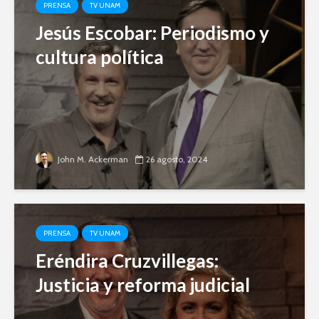
PRENSA
TV UNAM
Jesús Escobar: Periodismo y
cultura política
John M. Ackerman
26 agosto, 2024
PRENSA
TV UNAM
Eréndira Cruzvillegas:
Justicia y reforma judicial