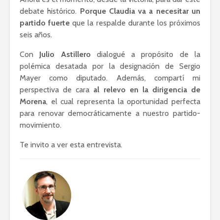
Lozano con Julio
estratégic
debate histórico.
Porque Claudia va a necesitar un
Astillero
razón sob
partido fuerte
que la respalde durante los próximos
política
seis años.
La cumbre AMLO-
Trump
El berrinc
Con
Julio Astillero
dialogué a propósito de la
Germán
polémica desatada por la designación de Sergio
Mayer como diputado. Además, compartí mi
perspectiva de cara
al relevo en la dirigencia de
Morena
, el cual representa la oportunidad perfecta
para renovar democráticamente a nuestro partido-
movimiento.
Te invito a ver esta entrevista.