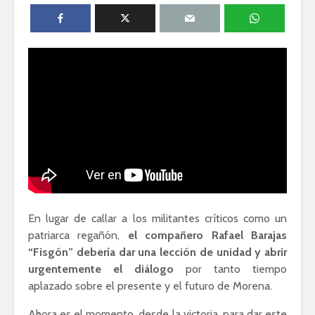
David Harvey:
Dolores 
Capitalismo digital
Saravia: 
y el futuro de la
sociedad
humanidad
derechos
Esthela Sotelo: La
José Albe
UAM en
Damián:
movimiento
Democrac
Derecho
En lugar de callar a los militantes críticos como un
patriarca regañón,
el compañero Rafael Barajas
Académicos contra
Riqueza y
“Fisgón” debería dar una lección de unidad y abrir
la 4T
derecho a
urgentemente el diálogo
por tanto tiempo
aplazado sobre el presente y el futuro de Morena.
Debate entre John
La reunió
Ahora es el momento, desde la victoria, para dar este
Ackerman y Javier
AMLO es u