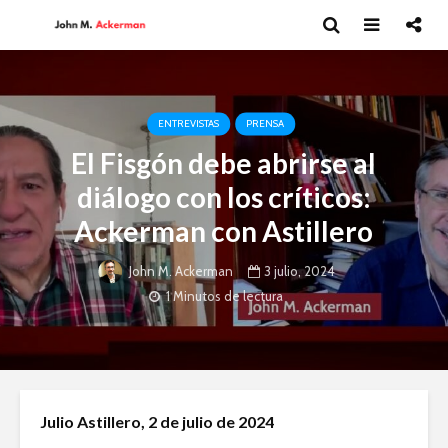
ENTREVISTAS
PRENSA
El Fisgón debe abrirse al
diálogo con los críticos:
Ackerman con Astillero
3 julio, 2024
John M. Ackerman
1 Minutos de lectura
Los riesgos del T-
Guillermo 
Julio Astillero, 2 de julio de 2024
MEC en materia de
Novelista
servicios digitales
alma.