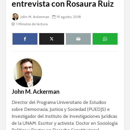
entrevista con Rosaura Ruiz
humanid
Esthela Sotelo: La
John M. Ackerman
19 agosto, 2018
UAM en
Dolores 
movimiento
Saravia: 
1 Minutos de lectura
sociedad
Guillermo Arriaga:
derechos
Novelista desde el
alma.
Silvana R
Genocidio
teología p
descoloni
John M. Ackerman
Director del Programa Universitario de Estudios
Académicos contra
Riqueza y
sobre Democracia, Justicia y Sociedad (PUEDJS) e
la 4T
derecho a
Investigador del Instituto de Investigaciones Jurídicas
de la UNAM. Escritor y activista. Doctor en Sociología
Debate entre John
La reunió