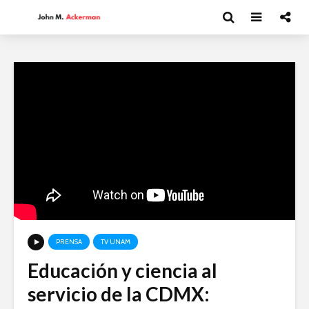
PRENSA
TV UNAM
Educación y ciencia al
Moisés Garduño:
David Har
servicio de la CDMX:
Irán y el futuro del
Capitalism
mundo
y el futur