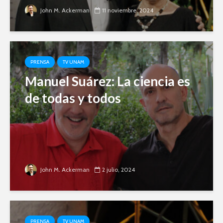
John M. Ackerman
11 noviembre, 2024
PRENSA
TV UNAM
Manuel Suárez: La ciencia es
de todas y todos
John M. Ackerman
2 julio, 2024
PRENSA
TV UNAM