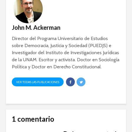
Ackerman y Javier
AMLO es u
Lozano con Julio
estratégic
Astillero
razón sob
política
John M. Ackerman
La cumbre AMLO-
Trump
El berrinc
Director del Programa Universitario de Estudios
Germán
sobre Democracia, Justicia y Sociedad (PUEDJS) e
Investigador del Instituto de Investigaciones Jurídicas
de la UNAM. Escritor y activista. Doctor en Sociología
Política y Doctor en Derecho Constitucional.
VER TODAS LAS PUBLICACIONES
1 comentario