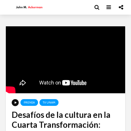
PRENSA
TV UNAM
Desafíos de la cultura en la
Moisés Garduño:
David Har
Cuarta Transformación:
Irán y el futuro del
Capitalism
mundo
y el futur