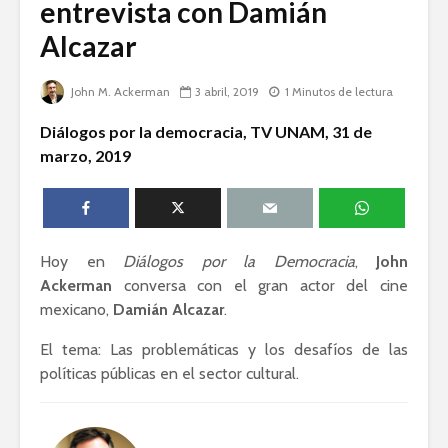
entrevista con Damián
humanid
Alcazar
Esthela Sotelo: La
UAM en
Dolores 
movimiento
Saravia: 
John M. Ackerman
3 abril, 2019
1 Minutos de lectura
sociedad
Guillermo Arriaga:
derechos
Diálogos por la democracia, TV UNAM, 31 de
Novelista desde el
marzo, 2019
alma.
José Albe
Damián:
Democrac
Derecho
Hoy en
Diálogos por la Democracia
,
John
Ackerman
conversa con el gran actor del cine
mexicano,
Damián Alcazar
.
El tema: Las problemáticas y los desafíos de las
Académicos contra
Riqueza y
políticas públicas en el sector cultural.
la 4T
derecho a
Debate entre John
La reunió