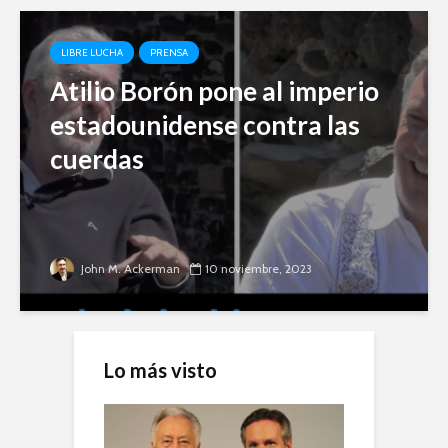
LIBRE LUCHA
PRENSA
Atilio Borón pone al imperio
estadounidense contra las
cuerdas
John M. Ackerman
10 noviembre, 2023
Lo más visto