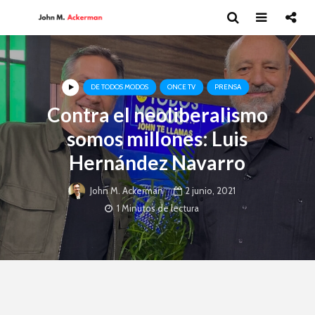
DE TODOS MODOS
ONCE TV
PRENSA
Contra el neoliberalismo
somos millones: Luis
Hernández Navarro
2 junio, 2021
John M. Ackerman
1 Minutos de lectura
Moisés Garduño:
David Har
Irán y el futuro del
Capitalism
mundo
y el futur