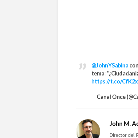
@JohnYSabina
con
tema: “¿Ciudadaniza
https://t.co/CfK2
— Canal Once (@
John M. 
Director del 