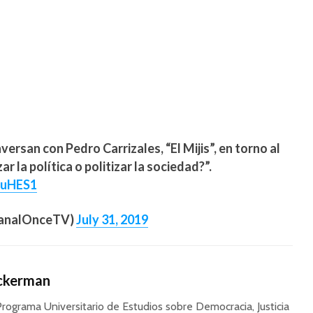
versan con Pedro Carrizales, “El Mijis”, en torno al
r la política o politizar la sociedad?”.
xuHES1
CanalOnceTV)
July 31, 2019
Ackerman
Programa Universitario de Estudios sobre Democracia, Justicia