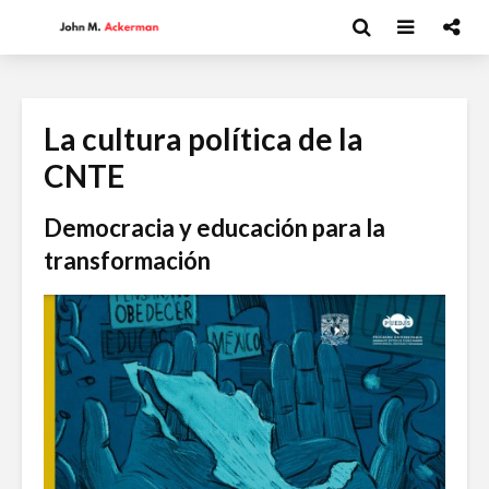
La cultura política de la
CNTE
Democracia y educación para la
transformación
Moisés Garduño:
David Har
Irán y el futuro del
Capitalism
mundo
y el futur