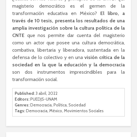
Ackerman y Javier
AMLO es u
magisterio democrático es el germen de la
Lozano con Julio
estratégic
transformación educativa en México?
El libro, a
Astillero
razón sob
través de 10 tesis, presenta los resultados de una
política
amplia investigación sobre la cultura política de la
La cumbre AMLO-
CNTE
que nos permite dar cuenta del magisterio
Trump
El berrinc
Germán
como un actor que posee una cultura democrática,
combativa, libertaria y liberadora, sustentada en la
defensa de lo colectivo y en una
visión crítica de la
sociedad en la que la educación y la democracia
son dos instrumentos imprescindibles para la
transformación social.
Published:
3 abril, 2022
Editors:
PUEDJS-UNAM
Genres:
Democracia
,
Política
,
Sociedad
Tags:
Democracia
,
México
,
Movimientos Sociales