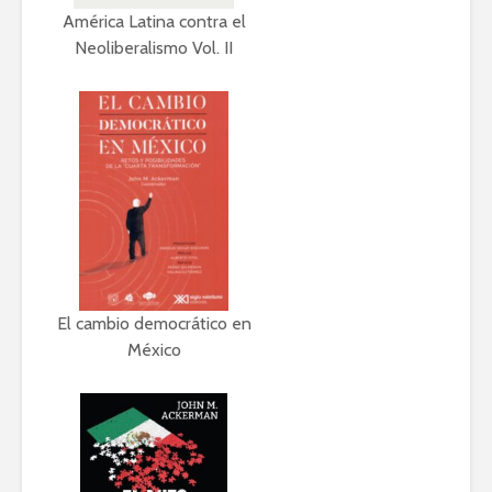
América Latina contra el
Lozano con Julio
estratégic
Astillero
razón sob
Neoliberalismo Vol. II
política
La cumbre AMLO-
Trump
El berrinc
Germán
El cambio democrático en
México