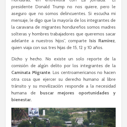
Lozano con Julio
estratégic
presidente Donald Trump no nos quiere, pero le
Astillero
razón sob
aseguro que no somos delincuentes. Si escucha mi
política
mensaje, le digo que la mayoría de los integrantes de
La cumbre AMLO-
la caravana de migrantes hondureños somos madres
Trump
El berrinc
solteras y hombres trabajadores que queremos sacar
Germán
adelante a nuestros hijos”, comparte
Isis Ramírez
,
quien viaja con sus tres hijas de 15, 12 y 10 años.
Dicho y hecho. No existe un solo reporte de la
comisión de algún delito por los integrantes de la
Caminata Migrante
. Los centroamericanos no hacen
otra cosa que ejercer su derecho humano al libre
tránsito y su movilización responde a la necesidad
humana de
buscar mejores oportunidades y
bienestar.