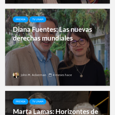
PRENSA
TV UNAM
Diana Fuentes: Las nuevas
derechas mundiales
John M. Ackerman
4 meses hace
PRENSA
TV UNAM
Marta Lamas: Horizontes de