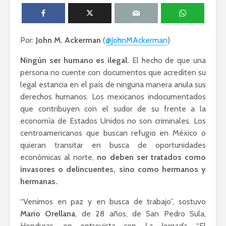
David Harvey:
Dolores 
Capitalismo digital
Saravia: 
Por:
John M. Ackerman
y el futuro de la
(
@JohnMAckerman
)
sociedad
humanidad
derechos
Ningún ser humano es ilegal.
El hecho de que una
Esthela Sotelo: La
José Albe
persona no cuente con documentos que acrediten su
UAM en
Damián:
legal estancia en el país de ninguna manera anula sus
movimiento
Democrac
derechos humanos. Los mexicanos indocumentados
Derecho
que contribuyen con el sudor de su frente a la
economía de Estados Unidos no son criminales. Los
centroamericanos que buscan refugio en México o
quieran transitar en busca de oportunidades
económicas al norte,
no deben ser tratados como
invasores o delincuentes, sino como hermanos y
Académicos contra
Riqueza y
hermanas.
la 4T
derecho a
“Venimos en paz y en busca de trabajo”, sostuvo
Mario Orellana
, de 28 años, de San Pedro Sula,
Debate entre John
La reunió
Honduras, en entrevista con
Ackerman y Javier
La Jornada
. “El
AMLO es u