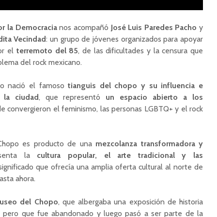
or la Democracia
nos acompañó
José Luis Paredes Pacho
y
dita Vecindad
: un grupo de jóvenes organizados para apoyar
r el
terremoto del 85
, de las dificultades y la censura que
blema del rock mexicano.
o nació el famoso
tianguis del chopo y su influencia e
 la ciudad
, que representó
un espacio abierto a los
de convergieron el feminismo, las personas LGBTQ+ y el rock
 Chopo es producto de una
mezcolanza transformadora y
senta la
cultura popular, el arte tradicional y las
significado que ofrecía una amplia oferta cultural al norte de
asta ahora.
 Museo del Chopo
, que albergaba una exposición de historia
to, pero que fue abandonado y luego pasó a ser parte de la