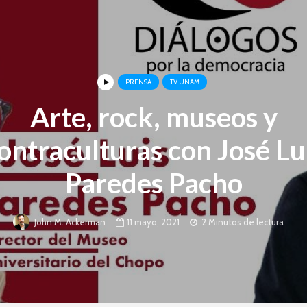
PRENSA
TV UNAM
Arte, rock, museos y
ontraculturas con José Lu
Paredes Pacho
11 mayo, 2021
2 Minutos de lectura
John M. Ackerman