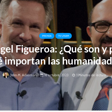
PRENSA
TV UNAM
gel Figueroa: ¿Qué son y 
é importan las humanidad
16 octubre, 2023
1 Minutos de lectura
John M. Ackerman