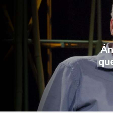
Án
qu