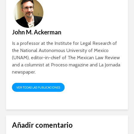
Ackerman y Javier
AMLO es u
Lozano con Julio
estratégic
Astillero
razón sob
política
La cumbre AMLO-
John M. Ackerman
Trump
El berrinc
Germán
Is a professor at the Institute for Legal Research of
the National Autonomous University of Mexico
(UNAM), editor-in-chief of The Mexican Law Review
and a columnist at Proceso magazine and La Jornada
newspaper.
VER TODAS LAS PUBLICACIONES
Añadir comentario