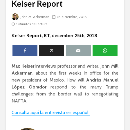
Keiser Report
humanid
Guillermo Arriaga:
John M. Ackerman
28 diciembre, 2018
Novelista desde el
Silvana R
alma.
Genocidio
1 Minutos de lectura
teología p
Esthela Sotelo: La
descoloni
Keiser Report, RT, december 25th, 2018
UAM en
movimiento
Dolores 
Saravia: 
sociedad
derechos
Max Keiser
interviews professor and writer,
John Mill
Ackerman
, about the first weeks in office for the
new president of Mexico. How will
Andrés Manuel
López Obrador
respond to the many Trump
challenges: from the border wall to renegotiating
NAFTA.
Académicos contra
Riqueza y
Consulta aquí la entrevista en español
la 4T
derecho a
Debate entre John
La reunió