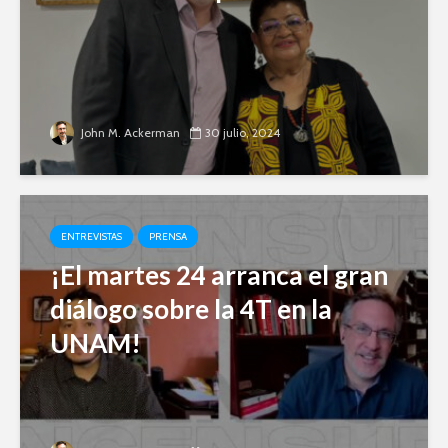
John M. Ackerman
30 julio, 2024
ENTREVISTAS
PRENSA
¡El martes 24 arranca el gran
diálogo sobre la 4T en la
UNAM!