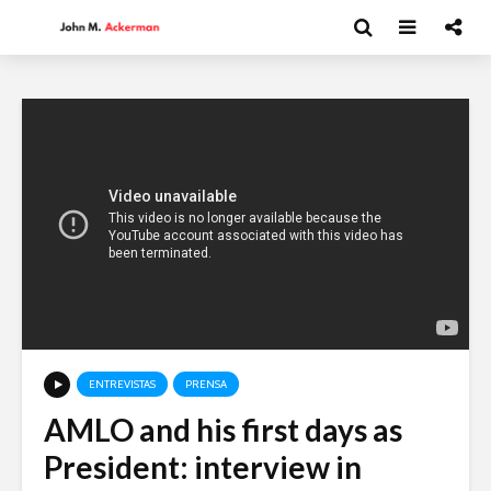
ENTREVISTAS
PRENSA
AMLO and his first days as
Andrea Peláez: El
David Har
President: interview in
arte del circo
Capitalism
y el futur