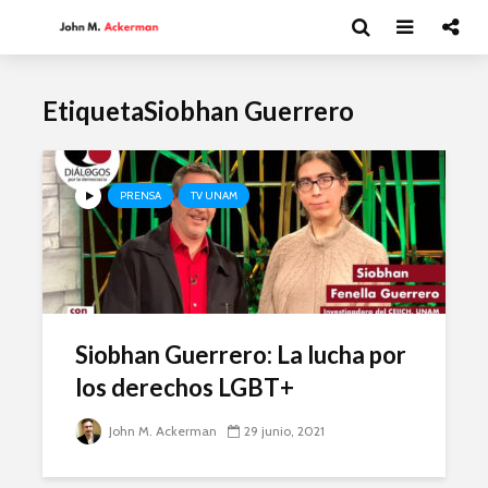
EtiquetaSiobhan Guerrero
PRENSA
TV UNAM
Siobhan Guerrero: La lucha por
los derechos LGBT+
John M. Ackerman
29 junio, 2021
Los riesgos del T-
Guillermo 
MEC en materia de
Novelista
servicios digitales
alma.