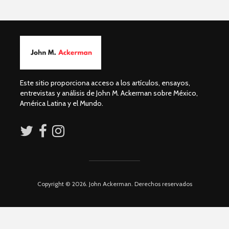
David Harvey:
Dolores 
Capitalismo digital
Saravia: 
y el futuro de la
sociedad
humanidad
derechos
Esthela Sotelo: La
José Albe
UAM en
Damián:
Este sitio proporciona acceso a los artículos, ensayos,
movimiento
Democrac
entrevistas y análisis de John M. Ackerman sobre México,
Derecho
América Latina y el Mundo.
Académicos contra
Riqueza y
Copyright © 2026. John Ackerman. Derechos reservados
la 4T
derecho a
Debate entre John
La reunió
Ackerman y Javier
AMLO es u