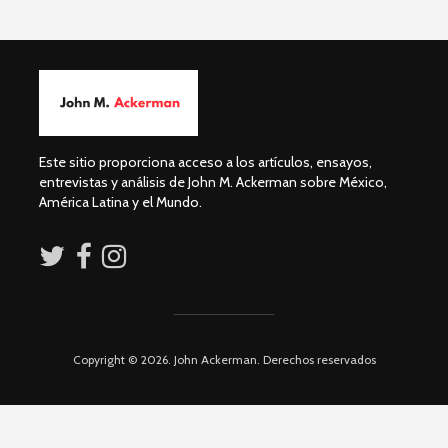
Guillermo Arriaga:
Dolores 
Novelista desde el
Saravia: 
alma.
sociedad
derechos
David Harvey:
Capitalismo digital
Irving Esp
y el futuro de la
Una supre
Este sitio proporciona acceso a los artículos, ensayos,
humanidad
que lucha 
entrevistas y análisis de John M. Ackerman sobre México,
justicia
América Latina y el Mundo.
Académicos contra
Riqueza y
Copyright © 2026. John Ackerman. Derechos reservados
la 4T
derecho a
Debate entre John
La reunió
Ackerman y Javier
AMLO es u