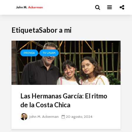
EtiquetaSabor a mi
PRENSA
TV UNAM
Las Hermanas García: El ritmo
de la Costa Chica
John M. Ackerman
20 agosto, 2024
Andrea Peláez: El
Esthela So
arte del circo
UAM en
movimien